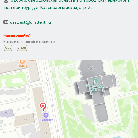
620000, Свердловская область, г.о. город Екатеринбург, г.
Екатеринбург, ул. Красноармейская, стр. 2а
uraltest@uraltest.ru
Нашли ошибку?
Выделите мышкой и нажмите
+
Ctrl
Enter