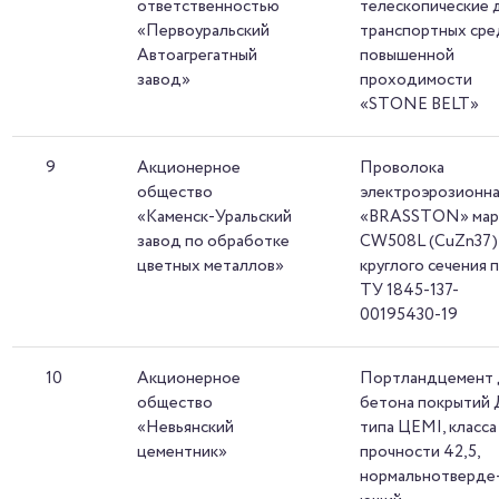
ответственностью
телескопические 
«Первоуральский
транспортных сре
Автоагрегатный
повышенной
завод»
проходимости
«STONE BELT»
9
Акционерное
Проволока
общество
электроэрозионн
«Каменск-Уральский
«BRASSTON» мар
завод по обработке
CW508L (CuZn37)
цветных металлов»
круглого сечения 
ТУ 1845-137-
00195430-19
10
Акционерное
Портландцемент 
общество
бетона покрытий 
«Невьянский
типа ЦЕМI, класса
цементник»
прочности 42,5,
нормальнотверде