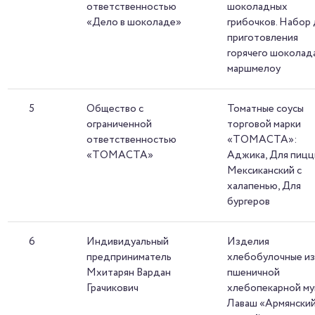
ответственностью
шоколадных
«Дело в шоколаде»
грибочков. Набор
приготовления
горячего шоколада
маршмелоу
5
Общество с
Томатные соусы
ограниченной
торговой марки
ответственностью
«ТОМАСТА»:
«ТОМАСТА»
Аджика, Для пицц
Мексиканский с
халапенью, Для
бургеров
6
Индивидуальный
Изделия
предприниматель
хлебобулочные и
Мхитарян Вардан
пшеничной
Грачикович
хлебопекарной му
Лаваш «Армянски