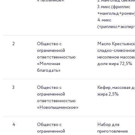
«Тепличное»
2. мангольд свежи
3. микс (фриллис
+мангольд+ромен
4. микс
(триплекс+экспер
2
Общество с
Масло Крестьянс
ограниченной
сладко-сливочно
ответственностью
несоленое массов
«Молочная
доля жира 72,5%
благодать»
3
Общество с
Кефир, массовая 
ограниченной
жира 2,5%
ответственностью
«Новопышминское»
4
Общество с
Набор для
ограниченной
приготовления