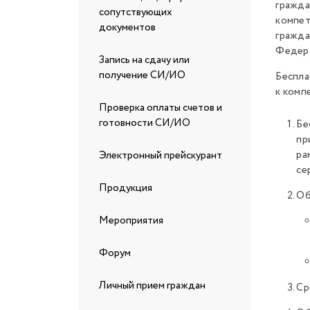
гражда
сопутствующих
компет
документов
гражда
Федера
Запись на сдачу или
получение СИ/ИО
Беспла
к комп
Проверка оплаты счетов и
готовности СИ/ИО
Бе
пр
ра
Электронный прейскурант
се
Продукция
Об
Мероприятия
Форум
Личный прием граждан
Ср