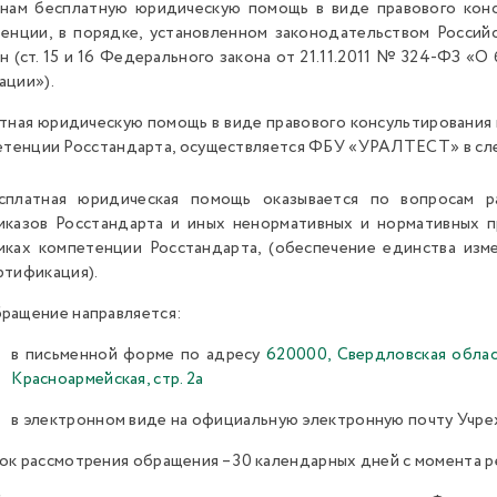
нам бесплатную юридическую помощь в виде правового конс
енции, в порядке, установленном законодательством Росси
н (ст. 15 и 16 Федерального закона от 21.11.2011 № 324-ФЗ «
ции»).
тная юридическую помощь в виде правового консультирования
етенции Росстандарта, осуществляется ФБУ «УРАЛТЕСТ» в с
сплатная юридическая помощь оказывается по вопросам 
иказов Росстандарта и иных ненормативных и нормативных п
мках компетенции Росстандарта, (обеспечение единства изме
ртификация).
ращение направляется:
в письменной форме по адресу
620000, Свердловская область
Красноармейская, стр. 2а
в электронном виде на официальную электронную почту Учр
ок рассмотрения обращения – 30 календарных дней с момента р