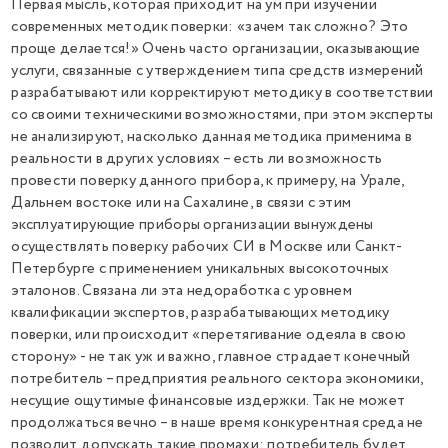
Первая мысль, которая приходит на ум при изучении
современных методик поверки: «зачем так сложно? Это
проще делается!» Очень часто организации, оказывающие
услуги, связанные с утверждением типа средств измерений
разрабатывают или корректируют методику в соответствии
со своими техническими возможностями, при этом эксперты
не анализируют, насколько данная методика применима в
реальности в других условиях – есть ли возможность
провести поверку данного прибора, к примеру, на Урале,
Дальнем востоке или на Сахалине, в связи с этим
эксплуатирующие приборы организации вынуждены
осуществлять поверку рабочих СИ в Москве или Санкт-
Петербурге с применением уникальных высокоточных
эталонов. Связана ли эта недоработка с уровнем
квалификации экспертов, разрабатывающих методику
поверки, или происходит «перетягивание одеяла в свою
сторону» - не так уж и важно, главное страдает конечный
потребитель – предприятия реального сектора экономики,
несущие ощутимые финансовые издержки. Так не может
продолжаться вечно – в наше время конкурентная среда не
позволит допускать такие промахи: потребитель будет