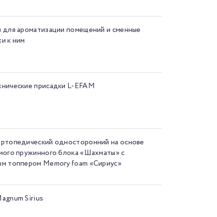
 для ароматизации помещений и сменные
и к ним
нические присадки L-EFAM
ртопедический односторонний на основе
мого пружинного блока «Шахматы» с
м топпером Memory foam «Сириус»
agnum Sirius