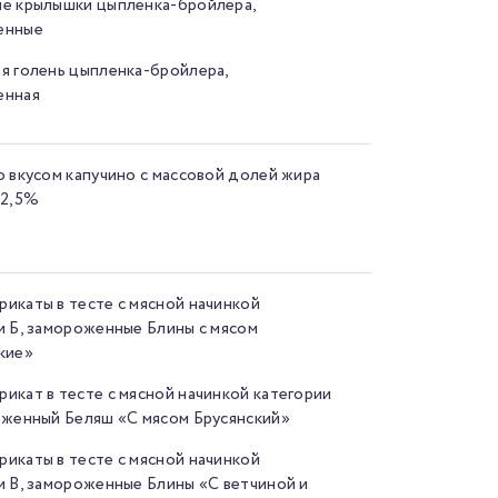
е крылышки цыпленка-бройлера,
енные
я голень цыпленка-бройлера,
енная
о вкусом капучино с массовой долей жира
 2,5%
икаты в тесте с мясной начинкой
и Б, замороженные Блины с мясом
кие»
икат в тесте с мясной начинкой категории
оженный Беляш «С мясом Брусянский»
икаты в тесте с мясной начинкой
и В, замороженные Блины «С ветчиной и