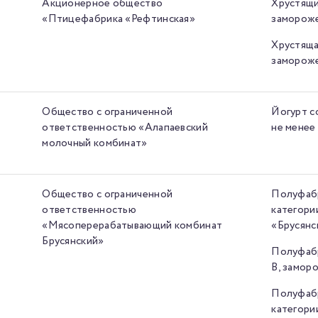
Акционерное общество
Хрустящи
«Птицефабрика «Рефтинская»
заморож
Хрустяща
заморож
Общество с ограниченной
Йогурт с
ответственностью «Алапаевский
не менее
молочный комбинат»
Общество с ограниченной
Полуфабр
ответственностью
категори
«Мясоперерабатывающий комбинат
«Брусянс
Брусянский»
Полуфабр
В, замор
Полуфабр
категори