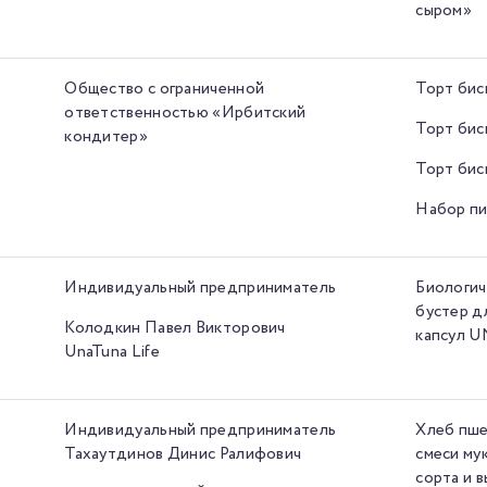
сыром»
Общество с ограниченной
Торт бис
ответственностью «Ирбитский
Торт бис
кондитер»
Торт бис
Набор п
Индивидуальный предприниматель
Биологич
бустер д
Колодкин Павел Викторович
капсул 
UnaTuna Life
Индивидуальный предприниматель
Хлеб пше
Тахаутдинов Динис Ралифович
смеси му
сорта и 