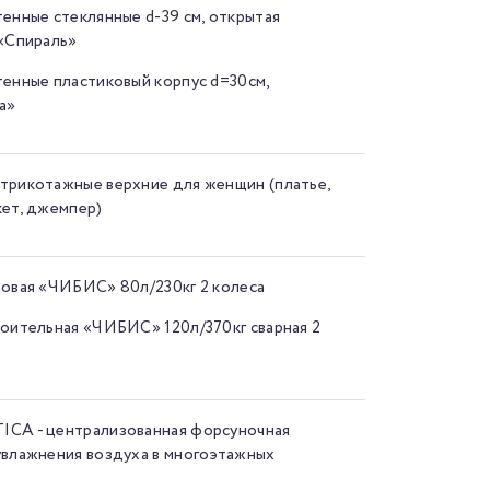
тенные стеклянные d-39 см, открытая
 «Спираль»
тенные пластиковый корпус d=30см,
а»
трикотажные верхние для женщин (платье,
кет, джемпер)
довая «ЧИБИС» 80л/230кг 2 колеса
роительная «ЧИБИС» 120л/370кг сварная 2
CA - централизованная форсуночная
увлажнения воздуха в многоэтажных