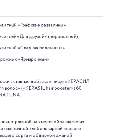
квитный «Графские развалины»
квитный«Для друзей» (порционный)
квитный «Сладкая поленница»
ирожных «Ярмарочный»
ески активная добавка к пище «КЕРАСИЛ
ля волос» («KERASIL hair booster») 60
UNATUNA
нично-ржаной на хмелевой закваске из
ки пшеничной хлебопекарной первого
высшего сорта и обдирной ржаной