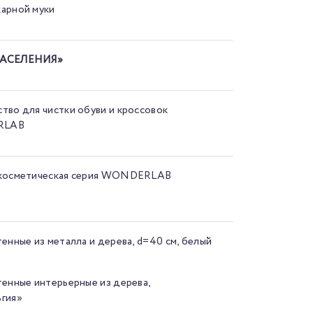
арной муки
АСЕЛЕНИЯ»
тво для чистки обуви и кроссовок
RLAB
 косметическая серия WONDERLAB
тенные из металла и дерева, d=40 см, белый
»
тенные интерьерные из дерева,
гия»