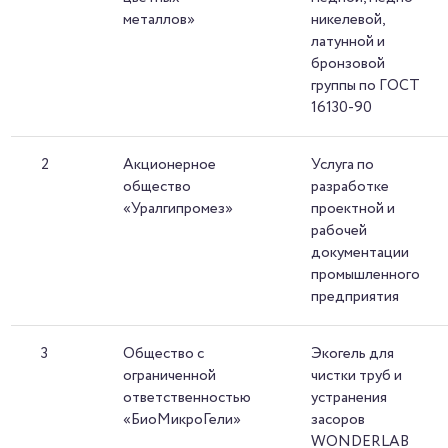
металлов»
никелевой,
латунной и
бронзовой
группы по ГОСТ
16130-90
2
Акционерное
Услуга по
общество
разработке
«Уралгипромез»
проектной и
рабочей
документации
промышленного
предприятия
3
Общество с
Экогель для
ограниченной
чистки труб и
ответственностью
устранения
«БиоМикроГели»
засоров
WONDERLAB