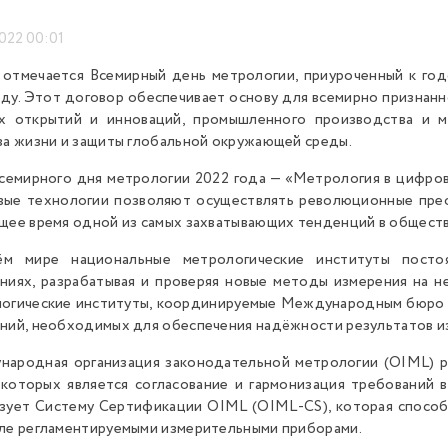
2022 00:01
 отмечается Всемирный день метрологии, приуроченный к го
оду. Этот договор обеспечивает основу для всемирно признанн
ых открытий и инноваций, промышленного производства и 
ва жизни и защиты глобальной окружающей среды.
семирного дня метрологии 2022 года — «Метрология в цифров
ые технологии позволяют осуществлять революционные прео
щее время одной из самых захватывающих тенденций в обществ
ём мире национальные метрологические институты пост
ниях, разрабатывая и проверяя новые методы измерения на 
огические институты, координируемые Международным бюро ме
ний, необходимых для обеспечения надёжности результатов и
ародная организация законодательной метрологии (OIML) 
которых является согласование и гармонизация требований 
зует Систему Сертификации OIML (OIML-CS), которая спосо
ле регламентируемыми измерительными приборами.