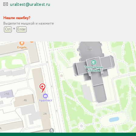
uraltest@uraltest.ru
Нашли ошибку?
Выделите мышкой и нажмите
+
Ctrl
Enter