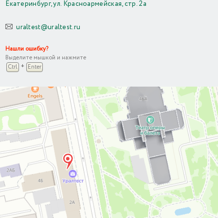
Екатеринбург, ул. Красноармейская, стр. 2а
uraltest@uraltest.ru
Нашли ошибку?
Выделите мышкой и нажмите
+
Ctrl
Enter