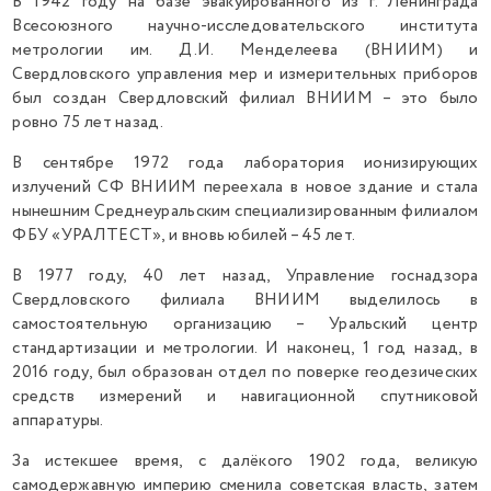
В 1942 году на базе эвакуированного из г. Ленинграда
Всесоюзного научно-исследовательского института
метрологии им. Д.И. Менделеева (ВНИИМ) и
Свердловского управления мер и измерительных приборов
был создан Свердловский филиал ВНИИМ – это было
ровно 75 лет назад.
В сентябре 1972 года лаборатория ионизирующих
излучений СФ ВНИИМ переехала в новое здание и стала
нынешним Среднеуральским специализированным филиалом
ФБУ «УРАЛТЕСТ», и вновь юбилей – 45 лет.
В 1977 году, 40 лет назад, Управление госнадзора
Свердловского филиала ВНИИМ выделилось в
самостоятельную организацию – Уральский центр
стандартизации и метрологии. И наконец, 1 год назад, в
2016 году, был образован отдел по поверке геодезических
средств измерений и навигационной спутниковой
аппаратуры.
За истекшее время, с далёкого 1902 года, великую
самодержавную империю сменила советская власть, затем