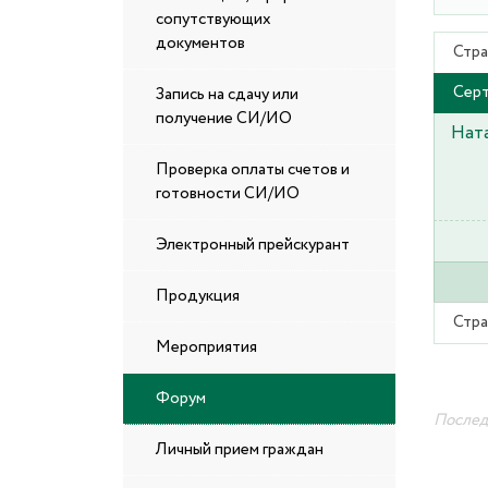
сопутствующих
документов
Стра
Серт
Запись на сдачу или
получение СИ/ИО
Ната
Проверка оплаты счетов и
готовности СИ/ИО
Электронный прейскурант
Продукция
Стра
Мероприятия
Форум
Последн
Личный прием граждан