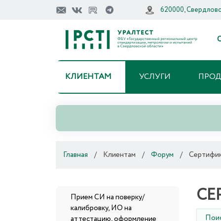
620000, Свердловск
О
КЛИЕНТАМ
УСЛУГИ
ПРО
Главная
/
Клиентам
/
Форум
/
Сертифик
СЕ
Прием СИ на поверку/
калибровку, ИО на
Пои
аттестацию, оформление