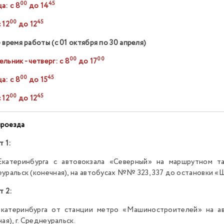
00
45
а: с 8
до 14
00
45
 12
до 12
 время работы (с 01 октября по 30 апреля)
00
00
льник - четверг: с 8
до 17
00
45
а: с 8
до 15
00
45
 12
до 12
проезда
т 1:
Екатеринбурга с автовокзала «Северный» на маршрутном т
уральск (конечная), на автобусах №№ 323, 337 до остановки «Ш
т 2:
 Екатеринбурга от станции метро «Машиностроителей» на 
ая), г. Среднеуральск.