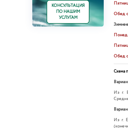
Пятниц
КОНСУЛЬТАЦИЯ
ПО НАШИМ
Обед с
УСЛУГАМ
Зимнее
Понеде
Пятниц
Обед с
Схема 
Вариан
Из г. 
Средне
Вариан
Из г.
(конечн