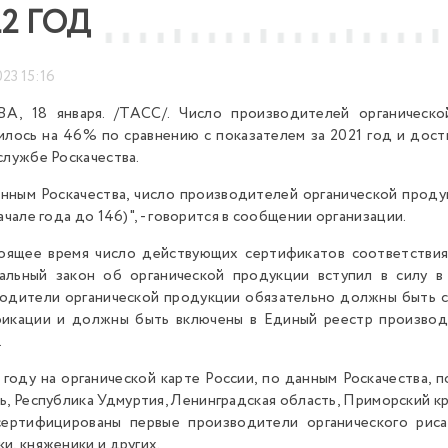
22 ГОД
023 15:16
А, 18 января. /ТАСС/. Число производителей органическо
илось на 46% по сравнению с показателем за 2021 год и дос
службе Роскачества.
нным Роскачества, число производителей органической проду
начале года до 146)", - говорится в сообщении организации.
оящее время число действующих сертификатов соответствия
льный закон об органической продукции вступил в силу в 
одители органической продукции обязательно должны быть с
икации и должны быть включены в Единый реестр производ
.
 году на органической карте России, по данным Роскачества, 
ь, Республика Удмуртия, Ленинградская область, Приморский к
ертифицированы первые производители органического риса
и, княженики и других.