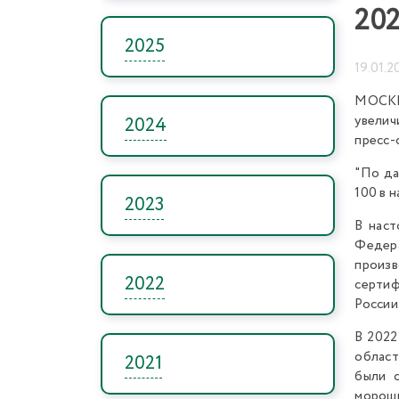
20
2025
19.01.2
МОСКВ
увелич
2024
пресс-
"По да
100 в 
2023
В наст
Федера
произв
2022
сертиф
России
В 2022
област
2021
были с
морошк