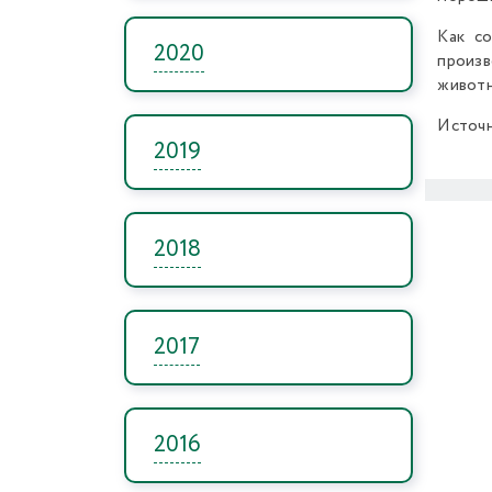
Как с
2020
произ
животн
Источ
2019
2018
2017
2016