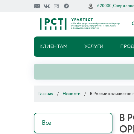
620000, Свердловск
О
КЛИЕНТАМ
УСЛУГИ
ПРО
Главная
/
Новости
/
В России количество
В 
Все
ОР