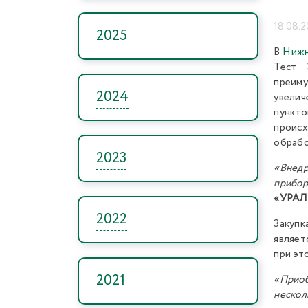
18.08.2
2025
В
Нижн
Тест 
преиму
2024
увелич
пункто
происх
обрабо
2023
«Внедр
прибо
«УРАЛ
2022
Закуп
являет
при эт
2021
«Приоб
нескол