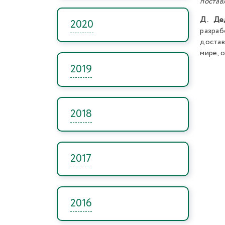
постав
Д. Де
2020
разраб
достав
мире, 
2019
2018
2017
2016