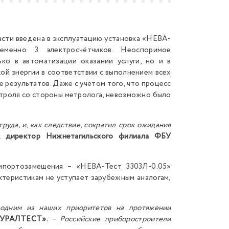
сти введена в эксплуатацию установка «НЕВА-
еменно 3 электросчётчиков. Неоспоримое
ко в автоматизации оказании услуги, но и в
кой энергии в соответствии с выполнением всех
 результатов. Даже с учётом того, что процесс
нтроля со стороны метролога, невозможно было
руда, и, как следствие, сократил срок ожидания
, директор Нижнетагильского филиала ФБУ
импортозамещения – «НЕВА-Тест 3303Л-0.05»
ктеристикам не уступает зарубежным аналогам,
я одним из наших приоритетов на протяжении
«УРАЛТЕСТ».
–
Российские приборостроители