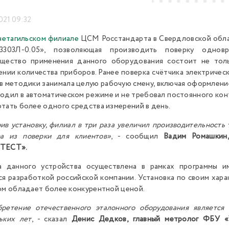
021 09:32
етагильском филиале
ЦСМ Росстандарта в Свердловской обла
3303Л-0.05», позволяющая производить поверку одновр
щество применения данного оборудования состоит не толь
ении количества приборов. Ранее поверка счётчика электричес
в методики занимала целую рабочую смену, включая оформление
одил в автоматическом режиме и не требовал постоянного ко
тать более одного средства измерений в день.
ив установку, филиал в три раза увеличил производительность т
ра из поверки для клиентов»
, - сообщил
Вадим Ромашкин
ТЕСТ».
ка данного устройства осуществлена в рамках программы 
ся разработкой российской компании. Установка по своим хара
ом обладает более конкурентной ценой.
ретение отечественного эталонного оборудования являетс
ьких лет
, - сказал
Денис Дедков, главный метролог ФБУ 