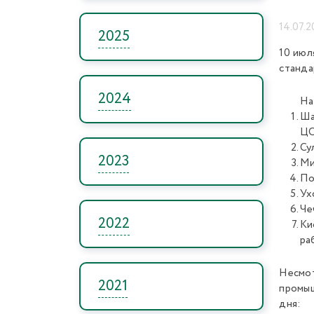
14.07.2
2025
10 июл
станда
2024
На
Ша
Ц
Су
2023
Ми
По
Ух
Че
2022
Ки
ра
Несмо
2021
промыш
дня: