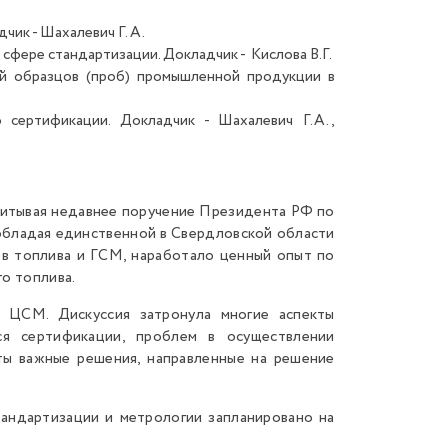
ик - Шахалевич Г. А.
фере стандартизации. Докладчик - Кислова В.Г.
ий образцов (проб) промышленной продукции в
ертификации. Докладчик - Шахалевич Г.А.,
учитывая недавнее поручение Президента РФ по
бладая единственной в Свердловской области
ов топлива и ГСМ, наработало ценный опыт по
о топлива.
 ЦСМ. Дискуссия затронула многие аспекты
ся сертификации, проблем в осуществлении
ты важные решения, направленные на решение
андартизации и метрологии запланировано на