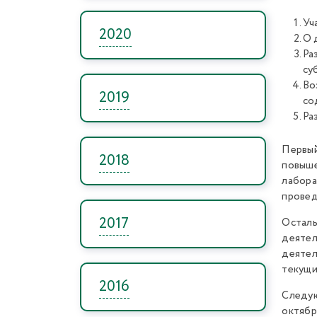
Уч
2020
О 
Ра
су
Во
2019
со
Ра
Первый
2018
повыше
лабора
провед
2017
Остал
деяте
деятел
текущи
2016
Следую
октябр