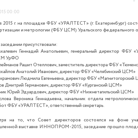
015 00:00
я 2015 г. на площадке ФБУ «УРАЛТЕСТ» (г. Екатеринбург) со
ртизации и метрологии (ФБУ ЦСМ) Уральского федерального о
 заседании присутствовали:
халевич Геннадий Анатольевич, генеральный директор ФБУ 
СМ УрФО
лейманов Рашит Отеллович, заместитель директора ФБУ «Тюме
хайлов Анатолий Иванович, директор ФБУ «Челябинский ЦСМ»
крамович Людмила Евгеньевна, директор ФБУ «Магнитогорский
ов Дмитрий Германович, директор ФБУ «Курганский ЦСМ»
чик Юрий Эдуардович, директор ФБУ «Нижнетагильский ЦСМ»
слова Вероника Геннадьевна, начальник отдела метрологическ
бот ФБУ «УРАЛТЕСТ», ответственный секретарь.
тря на то, что Совет директоров состоялся на фоне 
ленной выставке ИННОПРОМ-2015, заседание прошло плодот