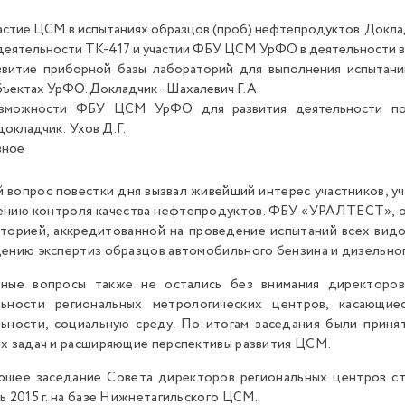
астие ЦСМ в испытаниях образцов (проб) нефтепродуктов. Докладч
деятельности ТК-417 и участии ФБУ ЦСМ УрФО в деятельности в с
звитие приборной базы лабораторий для выполнения испытан
бъектах УрФО. Докладчик - Шахалевич Г.А.
зможности ФБУ ЦСМ УрФО для развития деятельности по с
докладчик: Ухов Д.Г.
зное
 вопрос повестки дня вызвал живейший интерес участников, 
нию контроля качества нефтепродуктов. ФБУ «УРАЛТЕСТ», о
торией, аккредитованной на проведение испытаний всех вид
ению экспертиз образцов автомобильного бензина и дизельног
ьные вопросы также не остались без внимания директоров
льности региональных метрологических центров, касающие
ьности, социальную среду. По итогам заседания были приня
х задач и расширяющие перспективы развития ЦСМ.
щее заседание Совета директоров региональных центров ст
ь 2015 г. на базе Нижнетагильского ЦСМ.