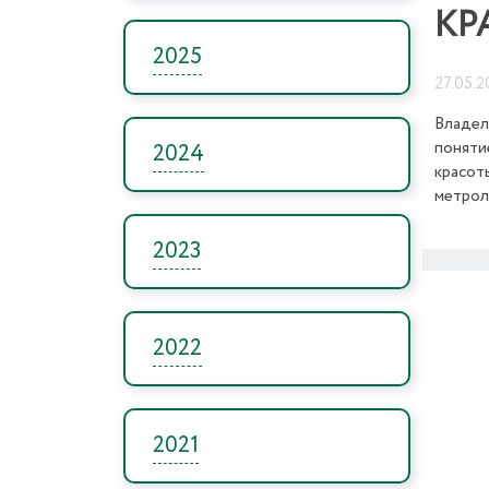
КР
2025
27.05.2
Владел
поняти
2024
красот
метрол
2023
2022
2021