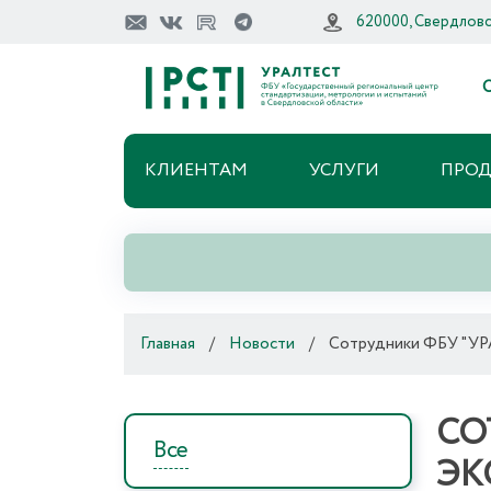
620000, Свердловск
О
КЛИЕНТАМ
УСЛУГИ
ПРО
Главная
/
Новости
/
Сотрудники ФБУ "УРА
СО
Все
ЭК