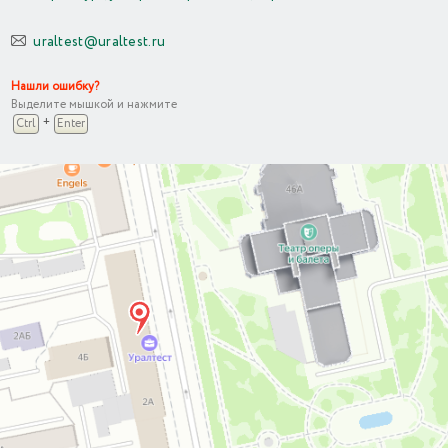
uraltest@uraltest.ru
Нашли ошибку?
Выделите мышкой и нажмите
+
Ctrl
Enter