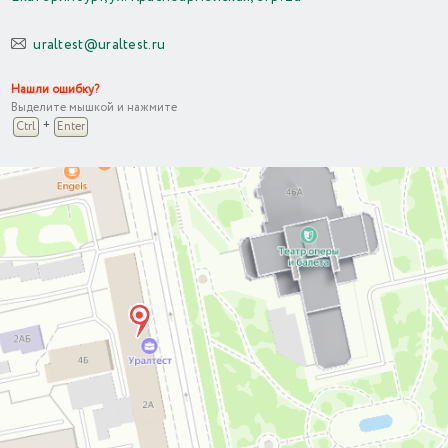
uraltest@uraltest.ru
Нашли ошибку?
Выделите мышкой и нажмите
+
Ctrl
Enter