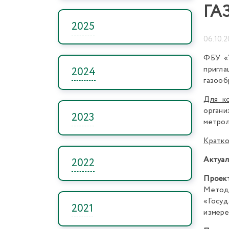
ГА
2025
06.10.2
ФБУ «
пригла
2024
газооб
Для ко
органи
2023
метрол
Кратко
Актуал
2022
Проек
Методи
«Госуд
2021
измере