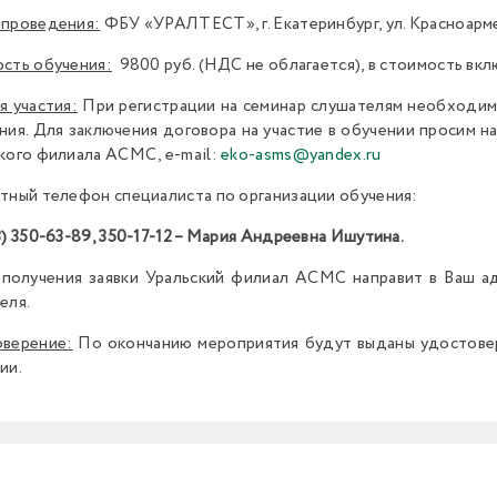
проведения:
ФБУ «УРАЛТЕСТ», г. Екатеринбург, ул. Красноармей
сть обучения:
9800 руб. (НДС не облагается), в стоимость вк
я участия:
При регистрации на семинар слушателям необходим
ния. Для заключения договора на участие в обучении просим н
кого филиала АСМС, e-mail:
eko-asms@yandex.ru
тный телефон специалиста по организации обучения:
3) 350-63-89, 350-17-12 – Мария Андреевна Ишутина.
получения заявки Уральский филиал АСМС направит в Ваш адр
еля.
верение:
По окончанию мероприятия будут выданы удостовер
ии.
Previous