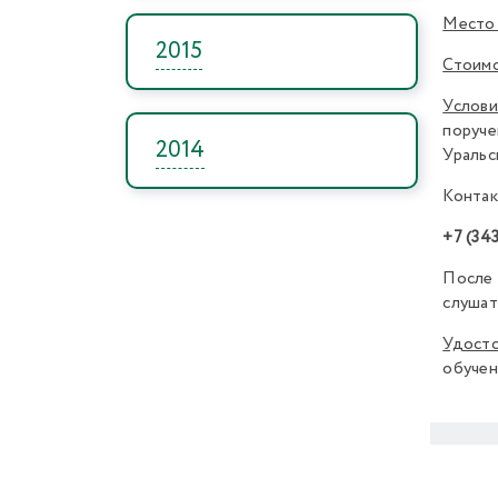
Место 
2015
Стоимо
Услови
поруче
2014
Уральс
Контак
+7 (34
После 
слушат
Удосто
обучен