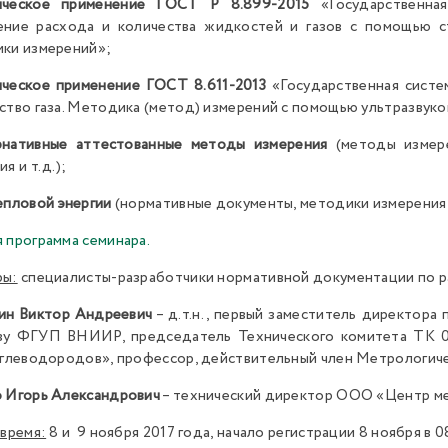
ическое применение ГОСТ Р 8.899-2015
«Государственная
ние расхода и количества жидкостей и газов с помощью с
ки измерений»;
ческое применение ГОСТ 8.611-2013
«Государственная систе
ство газа. Методика (метод) измерений с помощью ультразвук
рнативные аттестованные методы измерения
(методы измере
я и т.д.);
епловой энергии
(нормативные документы, методики измерения
 программа семинара.
ры:
специалисты-разработчики нормативной документации по 
ин Виктор Андреевич
– д.т.н., первый заместитель директора
тву ФГУП ВНИИР, председатель Технического комитета ТК 
углеводородов», профессор, действительный член Метрологич
 Игорь Александрович
– технический директор ООО «Центр мет
 время:
8 и 9 ноября 2017 года, начало регистрации 8 ноября в 0