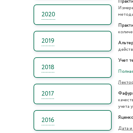
Практ
Измере
2020
методи
Практи
количе
2019
Альте
действи
Учет т
2018
Полная
Лекто
2017
Фафур
качес
учета 
Яценко
2016
Дата и